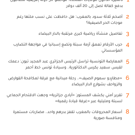
1
تأشيرة الدخول للولايات المتحدة: مواطنو 30 دولة إفريقية مطالبون
بدفع كفالة تصل إلى 20 ألف دولار
2
أضخم ثلاثة سدود بالمغرب: هل حافظت على نسب ملئها رغم
موجات الحر الصيفية؟
3
تفاصيل منشأة رياضية كبرى مرتقبة بالدار البيضاء
4
حرب الأرقام تعمق أزمة سبتة وتضع إسبانيا في مواجهة التضارب
المؤسساتي
5
المعارضة التونسية تراسل الرئيس الجزائري عبد المجيد تبون: دعمك
لقيس سعيد يكرس الدكتاتورية.. وسيادة تونس خط أحمر
6
«مطارِدو سموم الصيف».. رحلة ميدانية مع فرقة لمكافحة القوارض
والزواحف بشوارع الدار البيضاء
7
تقرير أمني يكشف المستور: «أيادي جزائرية» وجهت الاقتحام الجماعي
لسبتة ومليلية عبر «غرفة قيادة رقمية»
8
أسعار المحروقات بالمغرب تقفز بدرهم واحد.. مضاربات مستمرة
ومنافسة صورية