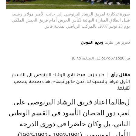
صورة تذكارية لفريق الرشاد البرنوصي إلى جانب الأمير مولاي رشيد،
قبيل انطلاق المباراة النهائية لكأس العرش أمام فريق الجيش الملكي،
يوم 25 نونبر 2007، بالمركب الرياضي بمدينة فاس
تحرير من طرف
وديع المودن
في 01/06/2026 على الساعة 18:30
مقال رأي
خبر حزين. هبط نادي الرشاد البرنوصي إلى القسم
الأول هواة. بالنسبة لنا، نحن «البرانصة»، هذه صدمة يصعب
تقبلها.
لطالما اعتاد فريق الرشاد البرنوصي على
لعب دور الحصان الأسود في القسم الوطني
الثاني، بل وكان حاضرا في دوري الدرجة
الأولى لموسمين (1991-1992 و1992-1993)،