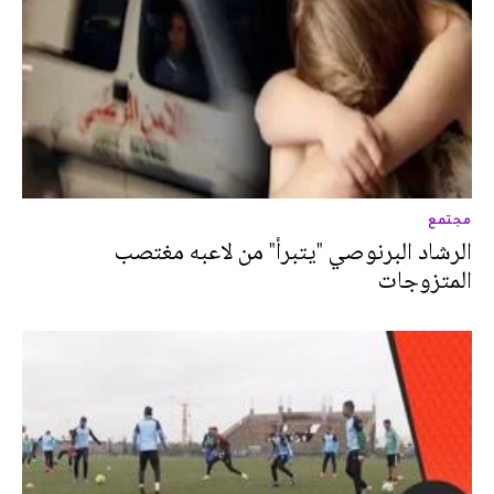
مجتمع
الرشاد البرنوصي "يتبرأ" من لاعبه مغتصب
المتزوجات