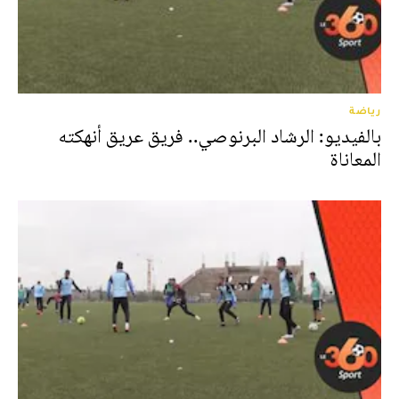
رياضة
بالفيديو: الرشاد البرنوصي.. فريق عريق أنهكته
المعاناة