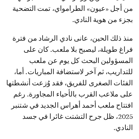
حقيقية للتكوين ورمز حي للمنطقة برمتها.
من أجل «عيون» الطرامواي، تمت التضحية
بجزء من هوية النادي.
منذ ذلك الحين، عانى نادي الرشاد من فترة
فراغ طويلة، ليصبح بلا ملعب. كان على
المسؤولين البحث كل يوم عن ملعب
للتداريب، ثم آخر لاستضافة المباريات. أما،
الفئات الصغرى للفريق، فقد وُزعت أنشطتها
على ملاعب القرب بالأحياء المجاورة. رغم
افتتاح ملعب أحمد أهراس الجديد في شتنبر
2025، ظل جرح التشتت غائرا في جسد
النادي.