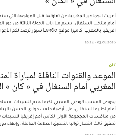
السنغال في « الكان »
أعربت الجماهير المغربية عن تفاؤلها قبل المواجهة التي ستج
أمام منتخب السنغال، برسم مباريات الجولة الثالثة من دور
افريقيا بالمغرب. كاميرا موقع Le360 سبور ترصد لكم الأجواء قبل المواجهة المذكورة.
03.08.2026 - 19:24
كان
الموعد والقنوات الناقلة لمباراة ال
المغربي أمام السنغال في « كان » 
يخوض المنتخب الوطني المغربي لكرة القدم للسيدات، مساء ا
أمام نظيره السنغالي، على أرضية ملعب مولاي الحسن بالرباط، 
تحقيق ثالث انتصار تواليا ،لتحقيق العلامة العاملة ،وإنهاء د