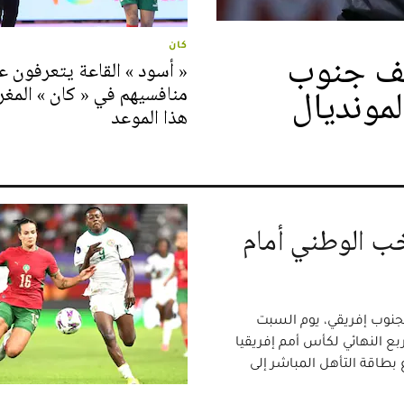
كان
عف جنوب
« أسود » القاعة يتعرفون ع
منافسيهم في « كان » المغ
لمونديال
هذا الموعد
ب الوطني أمام
لجنوب إفريقي، يوم السبت
ع النهائي لكأس أمم إفريقيا
، وانتزاع بطاقة التأهل المباشر إلى