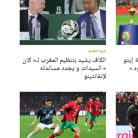
كرة القدم
 إيتو
الكاف يشيد بتنظيم المغرب لـ« كان
د »
» السيدات و يجدد مساندته
لإنفانتينو