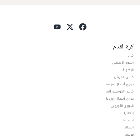
كرة القدم
كان
أسود الأطلس
البطولة
كأس العرش
دوري أبطال افريقيا
كأس الكونفيدرالية
دوري أبطال أوروبا
الدوري الأوروبي
إنجلترا
إسبانيا
إيطاليا
فرنسا