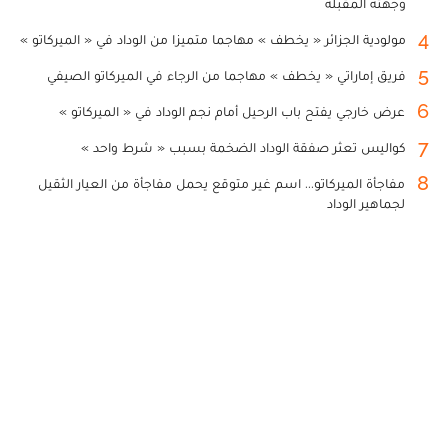
وجهته المقبلة
4
مولودية الجزائر « يخطف » مهاجما متميزا من الوداد في « الميركاتو »
5
فريق إماراتي « يخطف » مهاجما من الرجاء في الميركاتو الصيفي
6
عرض خارجي يفتح باب الرحيل أمام نجم الوداد في « الميركاتو »
7
كواليس تعثر صفقة الوداد الضخمة بسبب « شرط واحد »
8
مفاجأة الميركاتو... اسم غير متوقع يحمل مفاجأة من العيار الثقيل
لجماهير الوداد