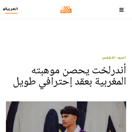
العربية
▾
أسود الأطلس
أندرلخت يحصن موهبته
المغربية بعقد إحترافي طويل