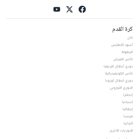
كرة القدم
كان
أسود الأطلس
البطولة
كأس العرش
دوري أبطال افريقيا
كأس الكونفيدرالية
دوري أبطال أوروبا
الدوري الأوروبي
إنجلترا
إسبانيا
إيطاليا
فرنسا
ألمانيا
الدوريات الأخرى