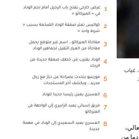
عرض خارجي يفتح باب الرحيل أمام نجم الوداد
1
في « الميركاتو »
كواليس تعثر صفقة الوداد الضخمة بسبب «
2
شرط واحد »
مفاجأة الميركاتو... اسم غير متوقع يحمل
3
مفاجأة من العيار الثقيل لجماهير الوداد
الوداد يقترب من خطف صفقة جديدة من
4
الرجاء
 غياب
مورينيو يتحدث بصراحة عن دياز مع ريال
5
مدريد... ويكشف آخر المستجدات
العسري يعين رئيسا جديدا للوداد
6
فريق إسباني يعيد الزابيري إلى الواجهة في
7
الميركاتو
العسري يعيد السعيدي إلى الوداد في مهمة
8
جديدة
دما من