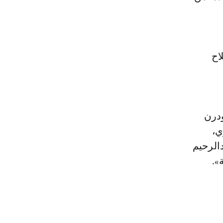
اح
ودرن
ري،
الرحيم
».