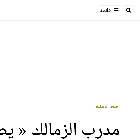
قائمة
أسود الأطلس
مدرب الزمالك « يص