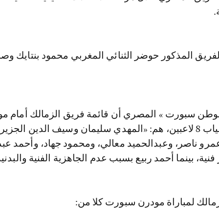
.
يق المذكور حوضر الثنائي المغربي محمود بنتايك وصل
وطن سبورت » المصري أن قائمة فريق الزمالك أمام م
سبورت، تعرف غياب 8 لاعبين، هم: «المهدي سليمان وسيف الدين الجزي
رو ناصر، وعبدالحميد معالي، ومحمود جهاد، وأحمد عبد
نية، بينما أحمد ربيع بسبب عدم الجاهزية الفنية والبدنية
مالك لمباراة مودرن سبورت كلا من: