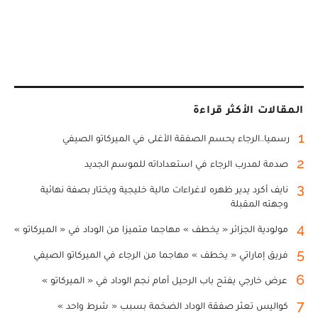
المقالات الأكثر قراءة
1
رسميا..الرجاء يحسم الصفقة الأغلى في الميركاتو الصيفي
2
صدمة لمدرب الرجاء في استعداداته للموسم الجديد
3
نايف أكرد يدير ظهره لاغراءات مالية خليجية ويختار بصفة نهائية
وجهته المقبلة
4
مولودية الجزائر « يخطف » مهاجما متميزا من الوداد في « الميركاتو »
5
فريق إماراتي « يخطف » مهاجما من الرجاء في الميركاتو الصيفي
6
عرض خارجي يفتح باب الرحيل أمام نجم الوداد في « الميركاتو »
7
كواليس تعثر صفقة الوداد الضخمة بسبب « شرط واحد »