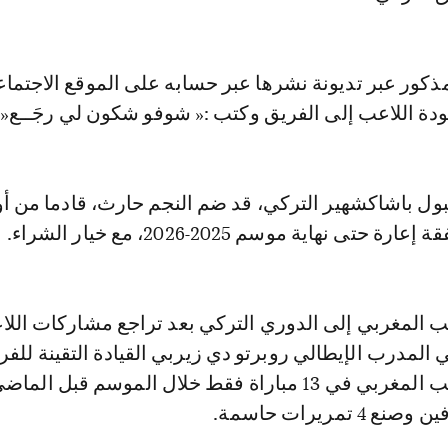
ذكور عبر تديونة نشرها عبر حسابه على الموقع الاجتما
دة اللاعب إلى الفريق وكتب :« شوفو شكون لي رجَــع« 
ول باشاكشهير التركي، قد ضم النجم حارث، قادما من أو
تى نهاية موسم 2025-2026، مع خيار الشراء.
عب المغربي إلى الدوري التركي بعد تراجع مشاركات الل
ي المدرب الإيطالي روبرتو دي زيربي القيادة التقينة للفر
حيث شارك اللاعب المغربي في 13 مباراة فقط خلال الموسم قبل الما
تمريرات حاسمة.