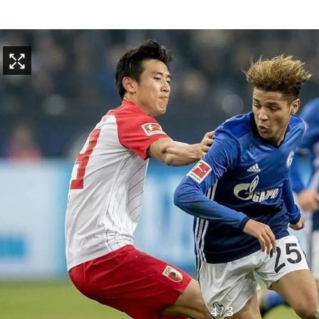
4
/
3