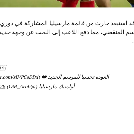
دي زيربي قد استبعد حارث من قائمة مارسيليا المشارك
خلال الموسم المنقضي، مما دفع اللاعب إلى البحث عن 
🇦
er.com/sLVPCsDDdt
العودة تحسبا للموسم الجديد ❤️
026
— أولمبيك مارسيليا (@OM_Arab)