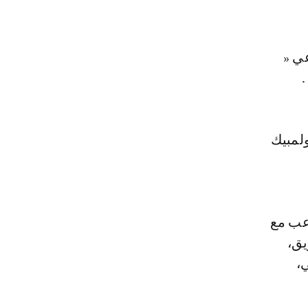
عي «
.
لمبيك
اعب مع
يق،
ضي،