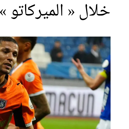
خلال « الميركاتو »