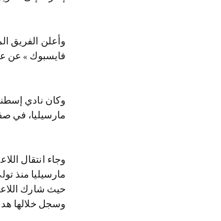
وأعلن الفريق الم
فايسبوك » عن عو
وكان نادي إسطنب
مارسيليا، في صفقة إعارة ح
وجاء انتقال اللا
مارسيليا منذ تول
وسجل خلالها هدفين وصنع 4 