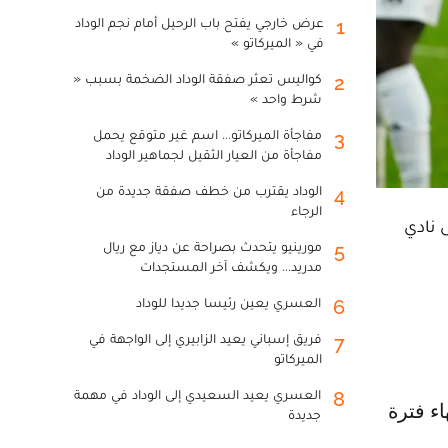
عرض خارجي يفتح باب الرحيل أمام نجم الوداد
1
في « الميركاتو »
كواليس تعثر صفقة الوداد الضخمة بسبب «
2
شرط واحد »
مفاجأة الميركاتو... اسم غير متوقع يحمل
3
مفاجأة من العيار الثقيل لجماهير الوداد
الوداد يقترب من خطف صفقة جديدة من
4
الرجاء
ى نادي
مورينيو يتحدث بصراحة عن دياز مع ريال
5
مدريد... ويكشف آخر المستجدات
العسري يعين رئيسا جديدا للوداد
6
فريق إسباني يعيد الزابيري إلى الواجهة في
7
الميركاتو
العسري يعيد السعيدي إلى الوداد في مهمة
8
جديدة