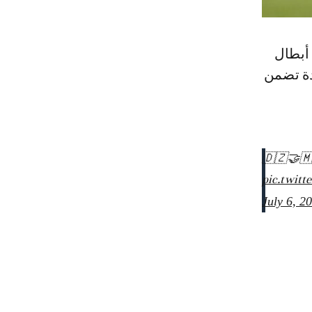
وكان 
أوروبا 
🇩🇿🤝
pic.twitt
July 6, 2