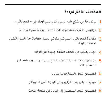
المقالات الأكثر قراءة
1
عرض خارجي يفتح باب الرحيل أمام نجم الوداد في « الميركاتو »
2
كواليس تعثر صفقة الوداد الضخمة بسبب « شرط واحد »
3
مفاجأة الميركاتو... اسم غير متوقع يحمل مفاجأة من العيار الثقيل
لجماهير الوداد
4
الوداد يقترب من خطف صفقة جديدة من الرجاء
5
مورينيو يتحدث بصراحة عن دياز مع ريال مدريد... ويكشف آخر
المستجدات
6
العسري يعين رئيسا جديدا للوداد
7
فريق إسباني يعيد الزابيري إلى الواجهة في الميركاتو
8
العسري يعيد السعيدي إلى الوداد في مهمة جديدة