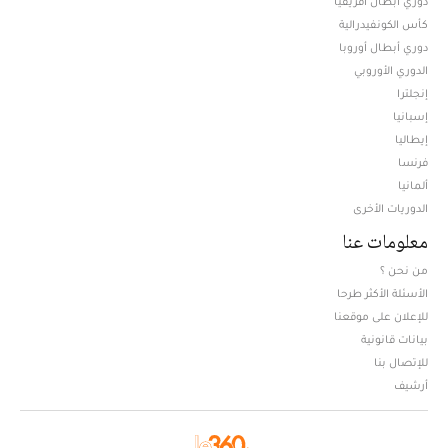
دوري أبطال افريقيا
كأس الكونفيدرالية
دوري أبطال أوروبا
الدوري الأوروبي
إنجلترا
إسبانيا
إيطاليا
فرنسا
ألمانيا
الدوريات الأخرى
معلومات عنا
من نحن ؟
الأسئلة الأكثر طرحا
للإعلان على موقعنا
بيانات قانونية
للإتصال بنا
أرشيف