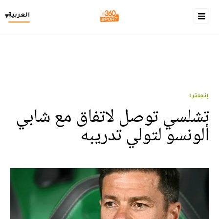
العربية
▾
إنجلترا
تشلسي توصل لاتفاق مع شابي
ألونسو لتولي تدريبه