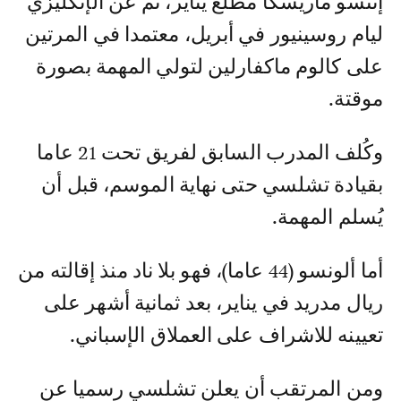
إنتسو ماريسكا مطلع يناير، ثم عن الإنكليزي
ليام روسينيور في أبريل، معتمدا في المرتين
على كالوم ماكفارلين لتولي المهمة بصورة
موقتة.
وكُلف المدرب السابق لفريق تحت 21 عاما
بقيادة تشلسي حتى نهاية الموسم، قبل أن
يُسلم المهمة.
أما ألونسو (44 عاما)، فهو بلا ناد منذ إقالته من
ريال مدريد في يناير، بعد ثمانية أشهر على
تعيينه للاشراف على العملاق الإسباني.
ومن المرتقب أن يعلن تشلسي رسميا عن