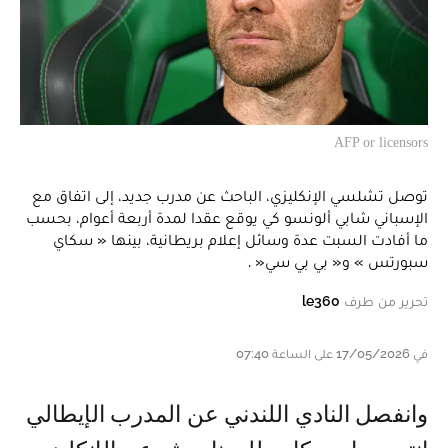
AFP or licensors
توصل تشلسي الإنكليزي، الباحث عن مدرب جديد، إلى اتفاق مع
الإسباني شابي ألونسو كي يوقع عقدا لمدة أربعة أعوام، بحسب
ما أفادت السبت عدة وسائل إعلام بريطانية، بينها « سكاي
سبورتس » و« بي بي سي« .
تحرير من طرف
le360
في 17/05/2026 على الساعة 07:40
وانفصل النادي اللندني عن المدرب الإيطالي