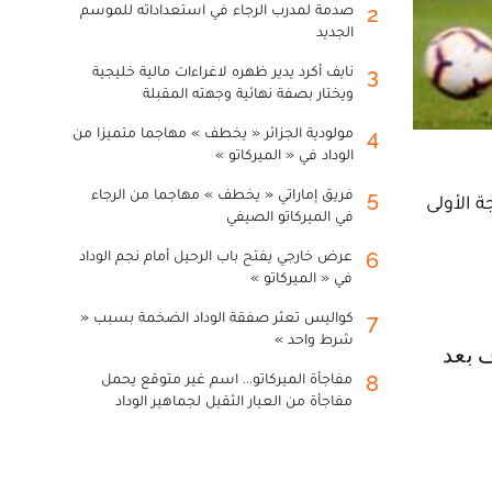
صدمة لمدرب الرجاء في استعداداته للموسم
2
الجديد
نايف أكرد يدير ظهره لاغراءات مالية خليجية
3
ويختار بصفة نهائية وجهته المقبلة
مولودية الجزائر « يخطف » مهاجما متميزا من
4
الوداد في « الميركاتو »
فريق إماراتي « يخطف » مهاجما من الرجاء
5
 الأولى
في الميركاتو الصيفي
عرض خارجي يفتح باب الرحيل أمام نجم الوداد
6
في « الميركاتو »
كواليس تعثر صفقة الوداد الضخمة بسبب «
7
شرط واحد »
مفاجأة الميركاتو... اسم غير متوقع يحمل
8
مفاجأة من العيار الثقيل لجماهير الوداد