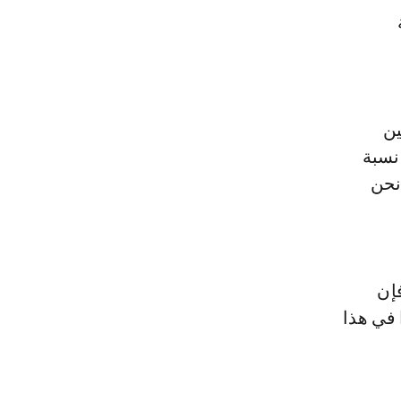
ين
 نسبة
نحن
إن
 في هذا