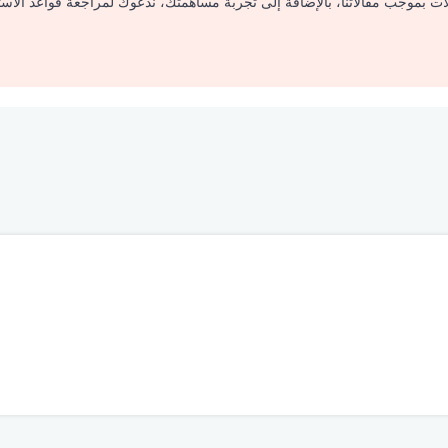
لات بموجب مقالاتنا، بالإضافة إلى تجربة مساهمتك، ندعوك لمراجعة قواعد الاس