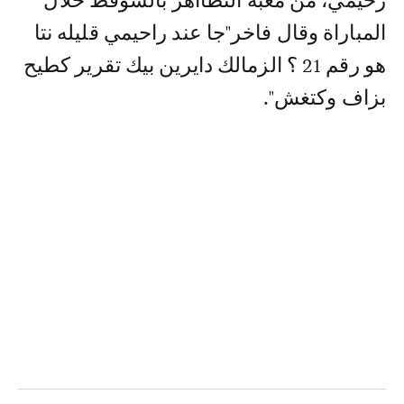
رحيمي، من مغبة التظااهر بالسوقط خلال
المباراة وقال فاخر"جا عند راحيمي قليله نتا
هو رقم 21 ؟ الزمالك دايرين بيك تقرير كطيح
بزاف وكتغش".