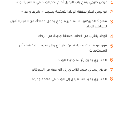
1
عرض خارجي يفتح باب الرحيل أمام نجم الوداد في « الميركاتو »
2
كواليس تعثر صفقة الوداد الضخمة بسبب « شرط واحد »
3
مفاجأة الميركاتو... اسم غير متوقع يحمل مفاجأة من العيار الثقيل
لجماهير الوداد
4
الوداد يقترب من خطف صفقة جديدة من الرجاء
5
مورينيو يتحدث بصراحة عن دياز مع ريال مدريد... ويكشف آخر
المستجدات
6
العسري يعين رئيسا جديدا للوداد
7
فريق إسباني يعيد الزابيري إلى الواجهة في الميركاتو
8
العسري يعيد السعيدي إلى الوداد في مهمة جديدة