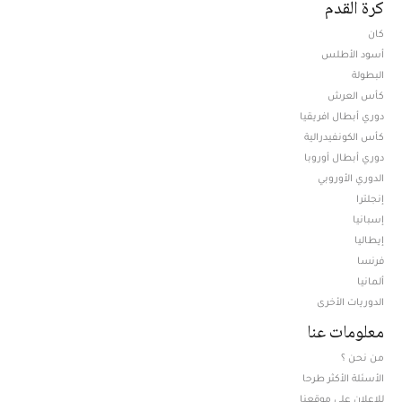
كرة القدم
كان
أسود الأطلس
البطولة
كأس العرش
دوري أبطال افريقيا
كأس الكونفيدرالية
دوري أبطال أوروبا
الدوري الأوروبي
إنجلترا
إسبانيا
إيطاليا
فرنسا
ألمانيا
الدوريات الأخرى
معلومات عنا
من نحن ؟
الأسئلة الأكثر طرحا
للإعلان على موقعنا