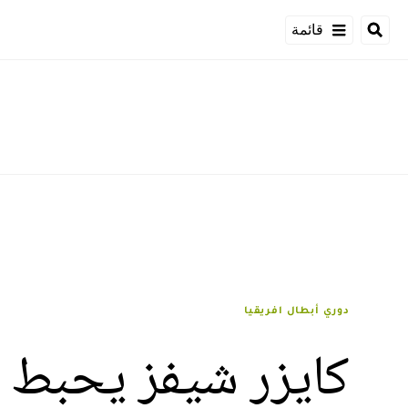
قائمة
دوري أبطال افريقيا
كايزر شيفز يحبط ج