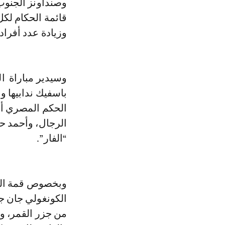
وصنداونز الجنوب 
وزيادة عدد أفراد 
وسيدير مباراة ال
باسفيك ندابيها و
الحكم المصري أم
الرجال، وأحمد ح
“الفار”.
وبخصوص قمة الرج
الكونغولي جان ج
من جزر القمر، وب