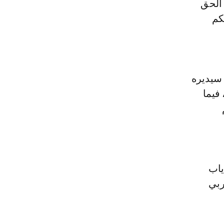
الحق
كم
 سيديره
فيما
ياب
ربي