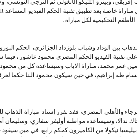
إفريقي، وبيترو أتلتيكو الأنغولي ثم الترجي التونسي، 
قائمة الحكام لكل مباراة خا
الأطقم التحكيمية لكل مباراة .
ذهاب بين الوداد وشباب بلوزداد الجزائري، الحكم البورو
علي تقنية الفيديو الحكم المصري محمود عاشور ، فيما س
ين عمر محمد، مباراة الاياب وسيساعده كل من محمود أ
سام طه إبراهيم، في حين سيكون محمود البنا حكما لغرف
اء والأهلي المصري، فقد تقرر إسناد مباراة الذهاب ل
اك ندالا، وسيساعده مواطنه أوليفر سفاري، وسليمان أم
يليسيا نيكولا من الكاميرون كحكم رابع، في مين سيقود 