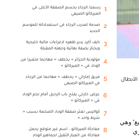
رسميا..الرجاء يحسم الصفقة الأغلى في
1
الميركاتو الصيفي
صدمة لمدرب الرجاء في استعداداته للموسم
2
الجديد
نايف أكرد يدير ظهره لاغراءات مالية خليجية
3
ويختار بصفة نهائية وجهته المقبلة
مولودية الجزائر « يخطف » مهاجما متميزا من
4
الوداد في « الميركاتو »
فريق إماراتي « يخطف » مهاجما من الرجاء
5
الأبطال
في الميركاتو الصيفي
عرض خارجي يفتح باب الرحيل أمام نجم الوداد
6
في « الميركاتو »
كواليس تعثر صفقة الوداد الضخمة بسبب «
7
شرط واحد »
مفاجأة الميركاتو... اسم غير متوقع يحمل
8
ري
مفاجأة من العيار الثقيل لجماهير الوداد