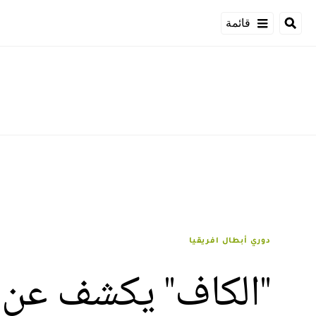
قائمة
دوري أبطال افريقيا
"الكاف" يكشف عن ح