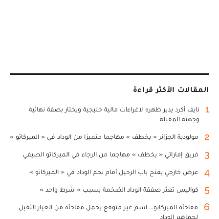
المقالات الأكثر قراءة
1
نايف أكرد يدير ظهره لاغراءات مالية خليجية ويختار بصفة نهائية
وجهته المقبلة
2
مولودية الجزائر « يخطف » مهاجما متميزا من الوداد في « الميركاتو »
3
فريق إماراتي « يخطف » مهاجما من الرجاء في الميركاتو الصيفي
4
عرض خارجي يفتح باب الرحيل أمام نجم الوداد في « الميركاتو »
5
كواليس تعثر صفقة الوداد الضخمة بسبب « شرط واحد »
6
مفاجأة الميركاتو... اسم غير متوقع يحمل مفاجأة من العيار الثقيل
لجماهير الوداد