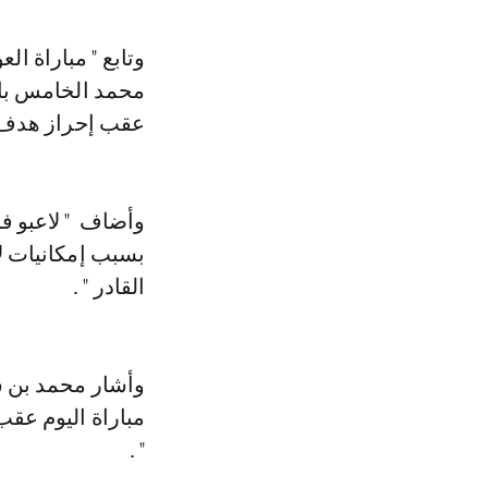
وتابع " مباراة 
محمد الخامس با
عقب إحراز هدف ف
وأضاف " لاعبو فر
بسبب إمكانيات لا
القادر " .
وأشار محمد بن ش
مباراة اليوم عقب
" .