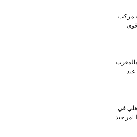
ب مركب
قوى
بالمغرب
عبد
أهلي في
 امر جيد