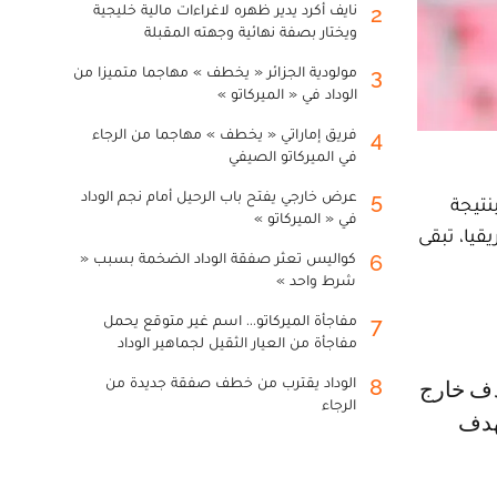
نايف أكرد يدير ظهره لاغراءات مالية خليجية
2
ويختار بصفة نهائية وجهته المقبلة
مولودية الجزائر « يخطف » مهاجما متميزا من
3
الوداد في « الميركاتو »
فريق إماراتي « يخطف » مهاجما من الرجاء
4
في الميركاتو الصيفي
عرض خارجي يفتح باب الرحيل أمام نجم الوداد
5
نتيجة
في « الميركاتو »
ال إفريقيا، تبقى
كواليس تعثر صفقة الوداد الضخمة بسبب «
6
شرط واحد »
مفاجأة الميركاتو... اسم غير متوقع يحمل
7
مفاجأة من العيار الثقيل لجماهير الوداد
الوداد يقترب من خطف صفقة جديدة من
8
الرجاء
بهدف