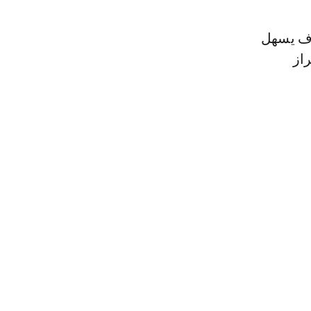
وف يسهل
راز