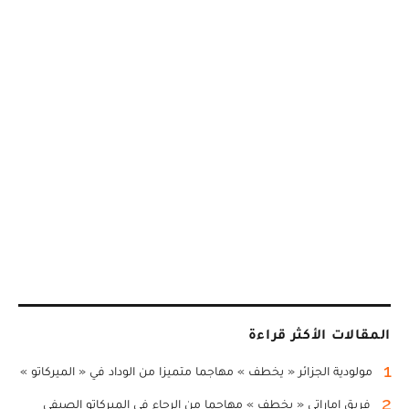
المقالات الأكثر قراءة
1
مولودية الجزائر « يخطف » مهاجما متميزا من الوداد في « الميركاتو »
2
فريق إماراتي « يخطف » مهاجما من الرجاء في الميركاتو الصيفي