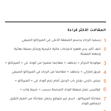
المقالات الأكثر قراءة
1
رسميا..الرجاء يحسم الصفقة الأغلى في الميركاتو الصيفي
2
نايف أكرد يدير ظهره لاغراءات مالية خليجية ويختار بصفة نهائية
وجهته المقبلة
3
مولودية الجزائر « يخطف » مهاجما متميزا من الوداد في « الميركاتو »
4
فريق إماراتي « يخطف » مهاجما من الرجاء في الميركاتو الصيفي
5
عرض خارجي يفتح باب الرحيل أمام نجم الوداد في « الميركاتو »
6
كواليس تعثر صفقة الوداد الضخمة بسبب « شرط واحد »
7
مفاجأة الميركاتو... اسم غير متوقع يحمل مفاجأة من العيار الثقيل
لجماهير الوداد