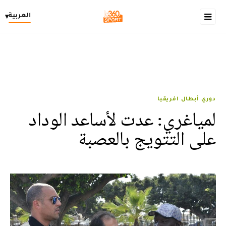
العربية
▾
دوري أبطال افريقيا
لمياغري: عدت لأساعد الوداد
على التتويج بالعصبة