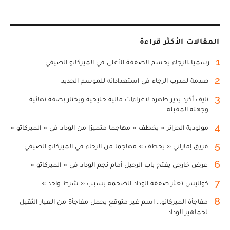
المقالات الأكثر قراءة
1
رسميا..الرجاء يحسم الصفقة الأغلى في الميركاتو الصيفي
2
صدمة لمدرب الرجاء في استعداداته للموسم الجديد
3
نايف أكرد يدير ظهره لاغراءات مالية خليجية ويختار بصفة نهائية
وجهته المقبلة
4
مولودية الجزائر « يخطف » مهاجما متميزا من الوداد في « الميركاتو »
5
فريق إماراتي « يخطف » مهاجما من الرجاء في الميركاتو الصيفي
6
عرض خارجي يفتح باب الرحيل أمام نجم الوداد في « الميركاتو »
7
كواليس تعثر صفقة الوداد الضخمة بسبب « شرط واحد »
8
مفاجأة الميركاتو... اسم غير متوقع يحمل مفاجأة من العيار الثقيل
لجماهير الوداد