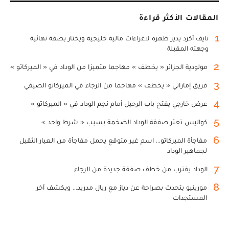
المقالات الأكثر قراءة
1
نايف أكرد يدير ظهره لاغراءات مالية خليجية ويختار بصفة نهائية
وجهته المقبلة
2
مولودية الجزائر « يخطف » مهاجما متميزا من الوداد في « الميركاتو »
3
فريق إماراتي « يخطف » مهاجما من الرجاء في الميركاتو الصيفي
4
عرض خارجي يفتح باب الرحيل أمام نجم الوداد في « الميركاتو »
5
كواليس تعثر صفقة الوداد الضخمة بسبب « شرط واحد »
6
مفاجأة الميركاتو... اسم غير متوقع يحمل مفاجأة من العيار الثقيل
لجماهير الوداد
7
الوداد يقترب من خطف صفقة جديدة من الرجاء
8
مورينيو يتحدث بصراحة عن دياز مع ريال مدريد... ويكشف آخر
المستجدات