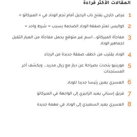
المقالات الأكثر قراءة
1
عرض خارجي يفتح باب الرحيل أمام نجم الوداد في « الميركاتو »
2
كواليس تعثر صفقة الوداد الضخمة بسبب « شرط واحد »
3
مفاجأة الميركاتو... اسم غير متوقع يحمل مفاجأة من العيار الثقيل
لجماهير الوداد
4
الوداد يقترب من خطف صفقة جديدة من الرجاء
5
مورينيو يتحدث بصراحة عن دياز مع ريال مدريد... ويكشف آخر
المستجدات
6
العسري يعين رئيسا جديدا للوداد
7
فريق إسباني يعيد الزابيري إلى الواجهة في الميركاتو
8
العسري يعيد السعيدي إلى الوداد في مهمة جديدة