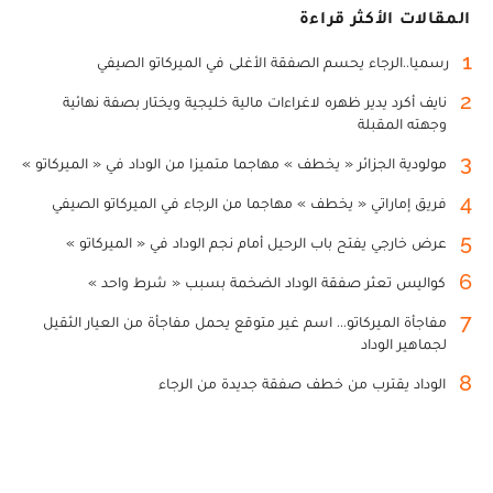
المقالات الأكثر قراءة
1
رسميا..الرجاء يحسم الصفقة الأغلى في الميركاتو الصيفي
2
نايف أكرد يدير ظهره لاغراءات مالية خليجية ويختار بصفة نهائية
وجهته المقبلة
3
مولودية الجزائر « يخطف » مهاجما متميزا من الوداد في « الميركاتو »
4
فريق إماراتي « يخطف » مهاجما من الرجاء في الميركاتو الصيفي
5
عرض خارجي يفتح باب الرحيل أمام نجم الوداد في « الميركاتو »
6
كواليس تعثر صفقة الوداد الضخمة بسبب « شرط واحد »
7
مفاجأة الميركاتو... اسم غير متوقع يحمل مفاجأة من العيار الثقيل
لجماهير الوداد
8
الوداد يقترب من خطف صفقة جديدة من الرجاء