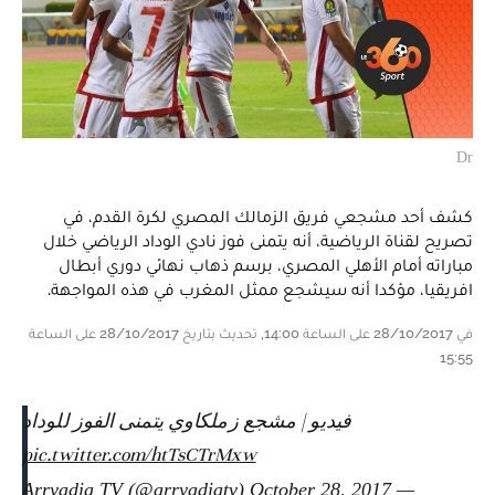
Dr
كشف أحد مشجعي فريق الزمالك المصري لكرة القدم، في
تصريح لقناة الرياضية، أنه يتمنى فوز نادي الوداد الرياضي خلال
مباراته أمام الأهلي المصري، برسم ذهاب نهائي دوري أبطال
افريقيا، مؤكدا أنه سيشجع ممثل المغرب في هذه المواجهة.
في 28/10/2017 على الساعة 14:00, تحديث بتاريخ 28/10/2017 على الساعة
15:55
فيديو | مشجع زملكاوي يتمنى الفوز للوداد
pic.twitter.com/htTsCTrMxw
October 28, 2017
— Arryadia TV (@arryadiatv)