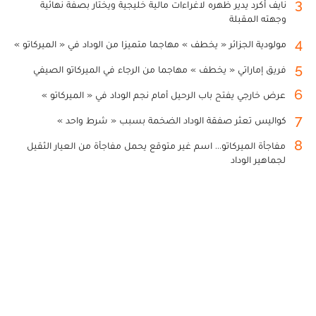
3
نايف أكرد يدير ظهره لاغراءات مالية خليجية ويختار بصفة نهائية
وجهته المقبلة
4
مولودية الجزائر « يخطف » مهاجما متميزا من الوداد في « الميركاتو »
5
فريق إماراتي « يخطف » مهاجما من الرجاء في الميركاتو الصيفي
6
عرض خارجي يفتح باب الرحيل أمام نجم الوداد في « الميركاتو »
7
كواليس تعثر صفقة الوداد الضخمة بسبب « شرط واحد »
8
مفاجأة الميركاتو... اسم غير متوقع يحمل مفاجأة من العيار الثقيل
لجماهير الوداد