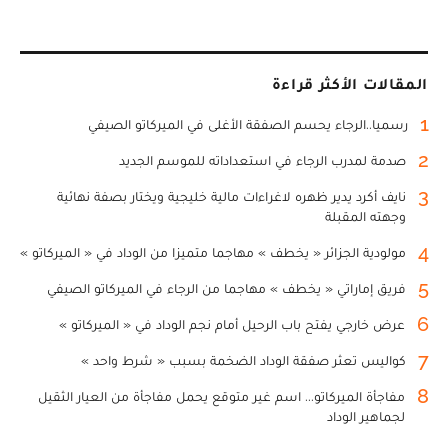
المقالات الأكثر قراءة
1
رسميا..الرجاء يحسم الصفقة الأغلى في الميركاتو الصيفي
2
صدمة لمدرب الرجاء في استعداداته للموسم الجديد
3
نايف أكرد يدير ظهره لاغراءات مالية خليجية ويختار بصفة نهائية
وجهته المقبلة
4
مولودية الجزائر « يخطف » مهاجما متميزا من الوداد في « الميركاتو »
5
فريق إماراتي « يخطف » مهاجما من الرجاء في الميركاتو الصيفي
6
عرض خارجي يفتح باب الرحيل أمام نجم الوداد في « الميركاتو »
7
كواليس تعثر صفقة الوداد الضخمة بسبب « شرط واحد »
8
مفاجأة الميركاتو... اسم غير متوقع يحمل مفاجأة من العيار الثقيل
لجماهير الوداد