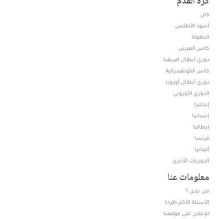
كرة القدم
كان
أسود الأطلس
البطولة
كأس العرش
دوري أبطال افريقيا
كأس الكونفيدرالية
دوري أبطال أوروبا
الدوري الأوروبي
إنجلترا
إسبانيا
إيطاليا
فرنسا
ألمانيا
الدوريات الأخرى
معلومات عنا
من نحن ؟
الأسئلة الأكثر طرحا
للإعلان على موقعنا