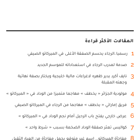
المقالات الأكثر قراءة
1
رسميا..الرجاء يحسم الصفقة الأغلى في الميركاتو الصيفي
2
صدمة لمدرب الرجاء في استعداداته للموسم الجديد
3
نايف أكرد يدير ظهره لاغراءات مالية خليجية ويختار بصفة نهائية
وجهته المقبلة
4
مولودية الجزائر « يخطف » مهاجما متميزا من الوداد في « الميركاتو »
5
فريق إماراتي « يخطف » مهاجما من الرجاء في الميركاتو الصيفي
6
عرض خارجي يفتح باب الرحيل أمام نجم الوداد في « الميركاتو »
7
كواليس تعثر صفقة الوداد الضخمة بسبب « شرط واحد »
8
مفاجأة الميركاتو... اسم غير متوقع يحمل مفاجأة من العيار الثقيل