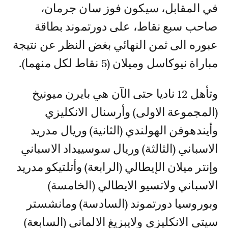
في المقابل، سيكون فوز سان جرمان،
صاحب سبع نقاط، على دورتموند بطاقة
عبوره الى ثمن النهائي بغض النظر عن نتيجة
مباراة نيوكاسل وميلان (5 نقاط لكل منهما).
وتأهل 12 ناديا حتى الآن هي بايرن ميونيخ
(المجموعة الاولى) وأرسنال الانكليزي
وأيندهوفن الهولندي (الثانية) وريال مدريد
الاسباني (الثالثة) وريال سوسييداد الاسباني
وإنتر ميلان الإيطالي (الرابعة) وأتلتيكو مدريد
الاسباني ولاتسيو الايطالي (الخامسة)
وبوروسيا دورتموند (السادسة) ومانشستر
سيتي الانكليزي ولايبزيغ الالماني (السابعة)