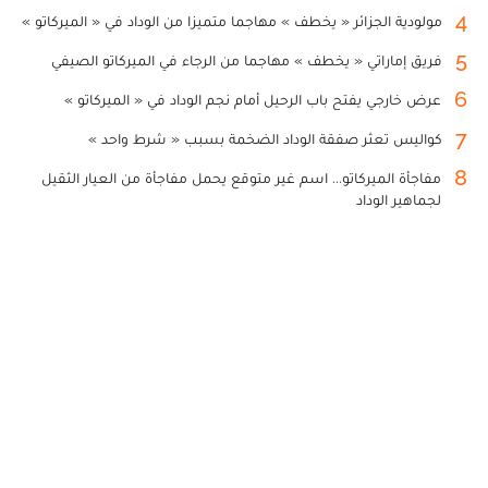
4
مولودية الجزائر « يخطف » مهاجما متميزا من الوداد في « الميركاتو »
5
فريق إماراتي « يخطف » مهاجما من الرجاء في الميركاتو الصيفي
6
عرض خارجي يفتح باب الرحيل أمام نجم الوداد في « الميركاتو »
7
كواليس تعثر صفقة الوداد الضخمة بسبب « شرط واحد »
8
مفاجأة الميركاتو... اسم غير متوقع يحمل مفاجأة من العيار الثقيل
لجماهير الوداد