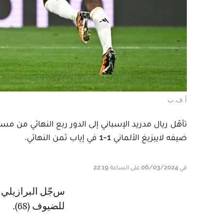
أ.ف.ب
تأهّل ريال مدريد الإسباني إلى الدور ربع النهائي من مس
ضيفه لايبزيغ الألماني 1-1 في إياب ثمن النهائي.
في 06/03/2024 على الساعة 22:19
سجّل البرازيلي فينيسيوس جونيور هدف ريال (65)، والمجري ويلي أوربان
للضيوف (68).