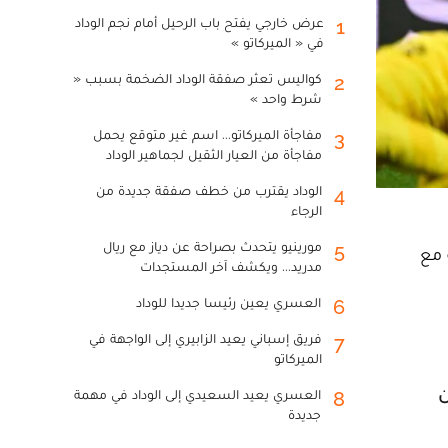
عرض خارجي يفتح باب الرحيل أمام نجم الوداد
1
في « الميركاتو »
كواليس تعثر صفقة الوداد الضخمة بسبب «
2
شرط واحد »
مفاجأة الميركاتو... اسم غير متوقع يحمل
3
مفاجأة من العيار الثقيل لجماهير الوداد
الوداد يقترب من خطف صفقة جديدة من
4
الرجاء
مورينيو يتحدث بصراحة عن دياز مع ريال
5
 مع
مدريد... ويكشف آخر المستجدات
العسري يعين رئيسا جديدا للوداد
6
فريق إسباني يعيد الزابيري إلى الواجهة في
7
الميركاتو
العسري يعيد السعيدي إلى الوداد في مهمة
8
جديدة