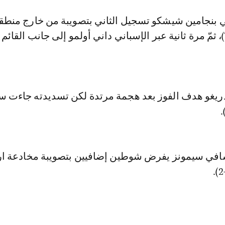
 بنجامين شيشكو تسجيل الثاني بتصويبة من خارج منطقة
التقطها لونين (74)، ثمّ مرة ثانية عبر الإسباني داني أولمو إلى جانب القائ
دريغو هدف الفوز بعد هجمة مرتدة لكن تسديدته جاءت سه
شافي سيمونز يفرض شوطين إضافيين بتصويبة مخادعة ا