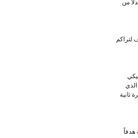
دلا من
 لتراكم
جيكي
ين الذي
ة ثانية
هدفاً