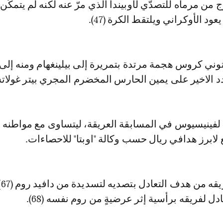
 من مرماه للتصدّي لأوبيندا الذي مرّ عنه لكنه لم يتمكّن
ود الأوكراني ويلتقط الكرة (47).
وني كروس هجمة مرتدة بتمريرة إلى بيلينغهام ومنه إلى
الاخير على يمين الحارس المخضرم المجري بيتر غولاتشي (
وهو الهدف الـ 18 لفينيسيوس في المسابقة العريقة، ليتساوى مع مواطن
 لابرز هدافي ريال حسب وكالة "اوبتا" للاحصاءات.
وأ
ادل لفريقه برأسية إثر عرضيةٍ من روم نفسه (68).