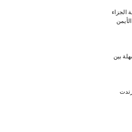
 الجزاء
م الأيمن
لة بين
رتدت