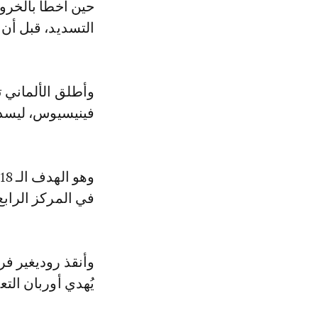
حين أخطأ بالخروج
التسديد، قبل أن يع
وأطلق الألماني ت
فينيسيوس، ليسدد 
في المركز الرابع
يُهدي أوربان التع