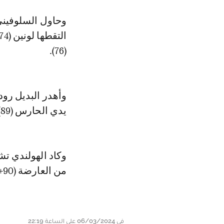
وحاول السلوفيني
(76).
وأهدر البديل رو
يدي الحارس (89).
وكاد الهولندي ت
من العارضة (90+2).
في 06/03/2024 على الساعة 22:19