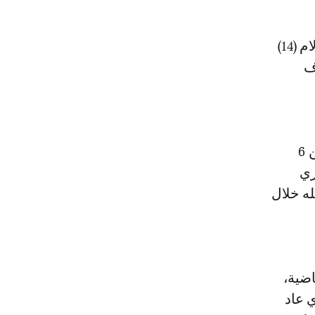
وكان ريال صاحب الرقم القياسي بعدد الانتصارات في المسابقة القارية الام (14)
دف
وفشل "ميرينغي" الذي انهى دور المجموعات بالعلامة الكاملة (18 نقطة من 6
ري
له خلال
اضية،
ي عاد