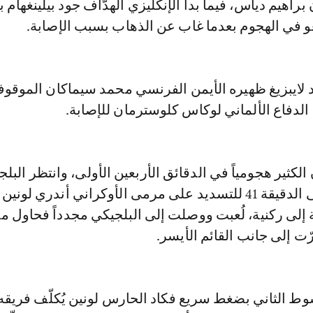
راهيم دياس، فيما بدأ الإنكليزي الهدّاف جود بيلينغهام ب
غو في الهجوم بعدما غاب عن الذهاب بسبب الإصابة.
د لايبزيغ ظهيره الأيمن الفرنسي محمد سيماكان الموقوف
الدفاع الألماني لوكاس كلوسترمان للإصابة.
ن الكثير هجومياً في الدقائق الأربعين الأولى، وانتظر البل
لويس أوبيندا حتّى الدقيقة 41 للتسديد على مرمى الأوكراني أندري لون
ة إلى ركنية، لُعبت ووصلت إلى البلجيكي مجدداً فحاول مر
ّت إلى جانب القائم الأيسر.
ط الثاني بضغط سريع فكاد الحارس لونين يُكلّف فريقه 