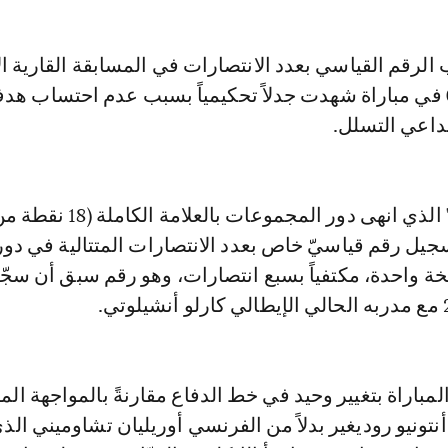
حسم الذهاب 1-0 في مباراة شهدت جدلاً تحكيمياً بسبب عدم احتساب ه
داعي التسلل.
جيل رقم قياسيّ خاص بعدد الانتصارات المتتالية في دو
ة واحدة، مكتفياً بسبع انتصارات، وهو رقم سبق أن سجّ
مباراة بتغيير وحيد في خط الدفاع مقارنةً بالمواجهة الم
نتونيو روديغير بدلاً من الفرنسي أوريليان تشاوميني الذ