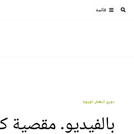
قائمة
دوري أبطال أوروبا
بالفيديو. مقصية كر