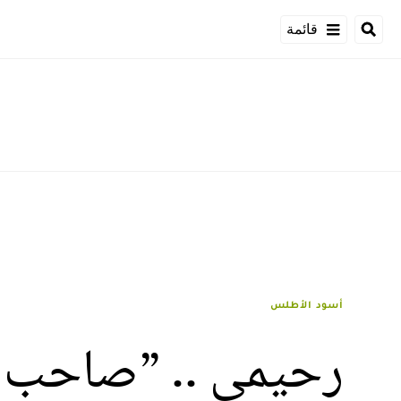
قائمة
أسود الأطلس
رحيمي .. ”صاحب ال