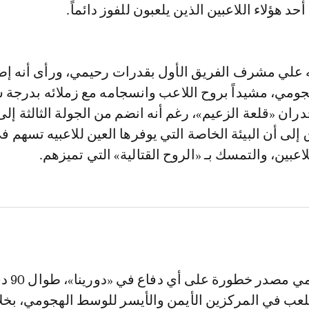
د هؤلاء اللاعبين الذين يلعبون للفوز دائماً.
له علي مشرف الفريق الأول بقدرات رحيمي، ورأى أنه إض
جومي، مشيداً بروح اللاعب وانسجامه مع زملائه بدرجة 
ران «قلعة الزعيم»، رغم أنه انضم من الجولة الثالثة إلى
إلى أن البيئة الخاصة التي يوفرها العين للاعبيه تسهم ف
اعبين، والتمسك بـ «الروح القتالية» التي تميزهم.
ويعد سفيان رحيمي م
اللعب في المركزين الأيمن والأيسر للوسط الهجومي، بخ