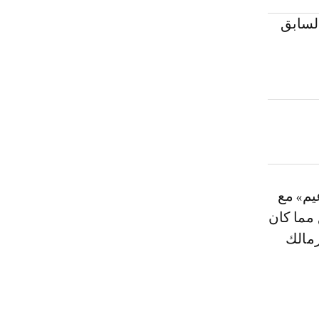
السابق
يم» مع
 مما كان
زمالك