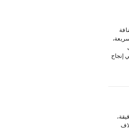
افة
سريعة،
ي إنجاح
صدر خطورة على أي دفاع في «دورينا»، طوال 90 دقيقة،
لاف