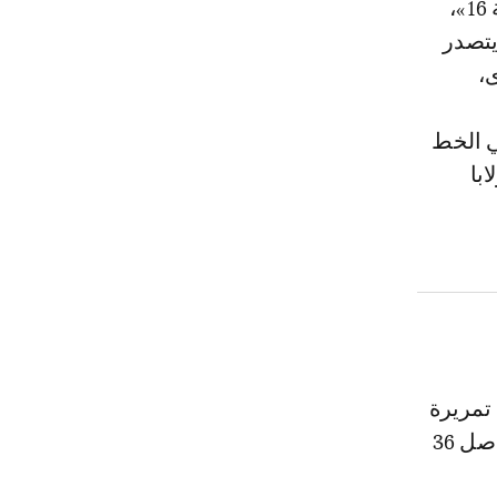
ولعب رحيمي دوراً مباشراً في فوز «الزعيم» على «السماوي» في «الجولة 16»،
يتصدر
داف أخرى،
ي الخط
با
وشارك رحيمي في 13 مباراة، لعب خلالها 1125 دقيقة، شهدت قيامه بـ 362 تمريرة
كلها هجومية بنسبة دقة تمرير بلغت 53%، وسدد على المرمى 17 مرة من أصل 36