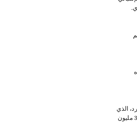
م
ه
د، الذي
انتقل من فريق رين الفرنسي إلى وست هام يونايتد، ضمن صفقة بقيمة 37 مليون