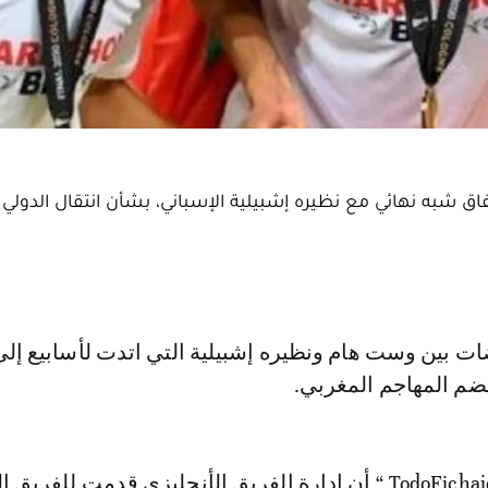
اق شبه نهائي مع نظيره إشبيلية الإسباني، بشأن انتقال الدولي 
لضم المهاجم المغربي.
وكشف موقع ”TodoFichajes “ أن إدارة الفريق الأنجليزي قدمت للفري