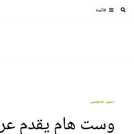
قائمة
أسود الأطلس
وست هام يقدم عرضه