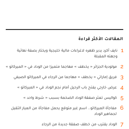
المقالات الأكثر قراءة
1
نايف أكرد يدير ظهره لاغراءات مالية خليجية ويختار بصفة نهائية
وجهته المقبلة
2
مولودية الجزائر « يخطف » مهاجما متميزا من الوداد في « الميركاتو »
3
فريق إماراتي « يخطف » مهاجما من الرجاء في الميركاتو الصيفي
4
عرض خارجي يفتح باب الرحيل أمام نجم الوداد في « الميركاتو »
5
كواليس تعثر صفقة الوداد الضخمة بسبب « شرط واحد »
6
مفاجأة الميركاتو... اسم غير متوقع يحمل مفاجأة من العيار الثقيل
لجماهير الوداد
7
الوداد يقترب من خطف صفقة جديدة من الرجاء