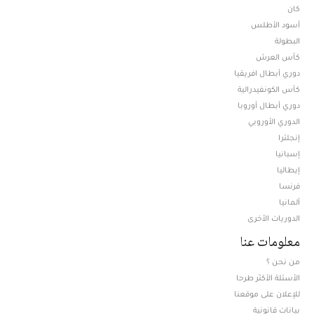
كان
أسود الأطلس
البطولة
كأس العرش
دوري أبطال افريقيا
كأس الكونفيدرالية
دوري أبطال أوروبا
الدوري الأوروبي
إنجلترا
إسبانيا
إيطاليا
فرنسا
ألمانيا
الدوريات الأخرى
معلومات عنا
من نحن ؟
الأسئلة الأكثر طرحا
للإعلان على موقعنا
بيانات قانونية