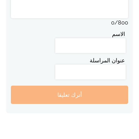
0
/
800
الاسم
عنوان المراسلة
أترك تعليقا