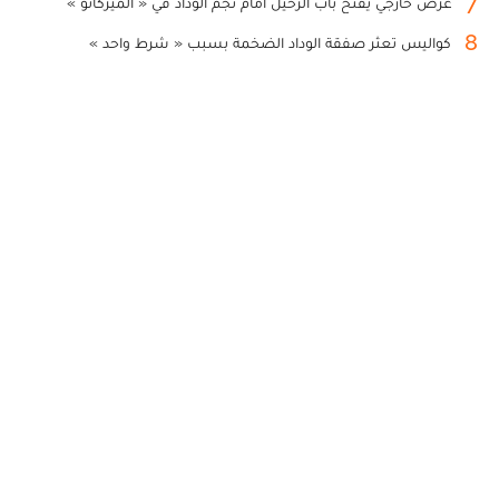
7
عرض خارجي يفتح باب الرحيل أمام نجم الوداد في « الميركاتو »
8
كواليس تعثر صفقة الوداد الضخمة بسبب « شرط واحد »