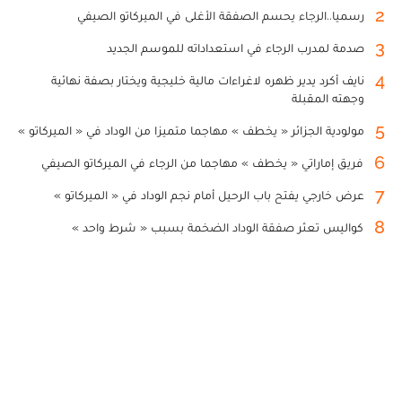
2
رسميا..الرجاء يحسم الصفقة الأغلى في الميركاتو الصيفي
3
صدمة لمدرب الرجاء في استعداداته للموسم الجديد
4
نايف أكرد يدير ظهره لاغراءات مالية خليجية ويختار بصفة نهائية
وجهته المقبلة
5
مولودية الجزائر « يخطف » مهاجما متميزا من الوداد في « الميركاتو »
6
فريق إماراتي « يخطف » مهاجما من الرجاء في الميركاتو الصيفي
7
عرض خارجي يفتح باب الرحيل أمام نجم الوداد في « الميركاتو »
8
كواليس تعثر صفقة الوداد الضخمة بسبب « شرط واحد »