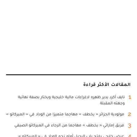
المقالات الأكثر قراءة
1
نايف أكرد يدير ظهره لاغراءات مالية خليجية ويختار بصفة نهائية
وجهته المقبلة
2
مولودية الجزائر « يخطف » مهاجما متميزا من الوداد في « الميركاتو »
3
فريق إماراتي « يخطف » مهاجما من الرجاء في الميركاتو الصيفي
4
عرض خارجي يفتح باب الرحيل أمام نجم الوداد في « الميركاتو »