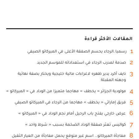
المقالات الأكثر قراءة
1
رسميا..الرجاء يحسم الصفقة الأغلى في الميركاتو الصيفي
2
صدمة لمدرب الرجاء في استعداداته للموسم الجديد
3
نايف أكرد يدير ظهره لاغراءات مالية خليجية ويختار بصفة نهائية
وجهته المقبلة
4
مولودية الجزائر « يخطف » مهاجما متميزا من الوداد في « الميركاتو »
5
فريق إماراتي « يخطف » مهاجما من الرجاء في الميركاتو الصيفي
6
عرض خارجي يفتح باب الرحيل أمام نجم الوداد في « الميركاتو »
7
كواليس تعثر صفقة الوداد الضخمة بسبب « شرط واحد »
8
مفاجأة الميركاتو... اسم غير متوقع يحمل مفاجأة من العيار الثقيل