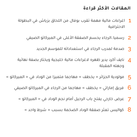
المقالات الأكثر قراءة
1
اغراءات مالية مهمة تقرب بوفال من اللحاق بزياش في البطولة
الاحترافية
2
رسميا..الرجاء يحسم الصفقة الأغلى في الميركاتو الصيفي
3
صدمة لمدرب الرجاء في استعداداته للموسم الجديد
4
نايف أكرد يدير ظهره لاغراءات مالية خليجية ويختار بصفة نهائية
وجهته المقبلة
5
مولودية الجزائر « يخطف » مهاجما متميزا من الوداد في « الميركاتو »
6
فريق إماراتي « يخطف » مهاجما من الرجاء في الميركاتو الصيفي
7
عرض خارجي يفتح باب الرحيل أمام نجم الوداد في « الميركاتو »
8
كواليس تعثر صفقة الوداد الضخمة بسبب « شرط واحد »