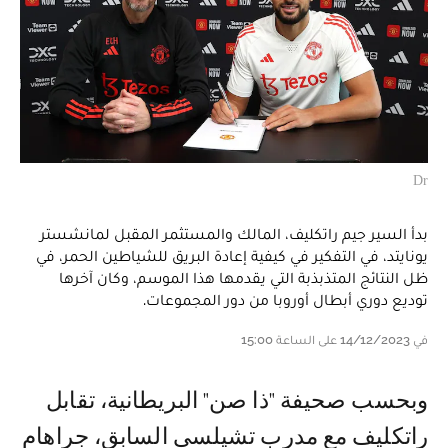
Dr
بدأ السير جيم راتكليف، المالك والمستثمر المقبل لمانشستر
يونايتد، في التفكير في كيفية إعادة البريق للشياطين الحمر، في
ظل النتائج المتذبذبة التي يقدمها هذا الموسم، وكان آخرها
توديع دوري أبطال أوروبا من دور المجموعات.
في 14/12/2023 على الساعة 15:00
وبحسب صحيفة "ذا صن" البريطانية، تقابل
راتكليف مع مدرب تشيلسي السابق، جراهام