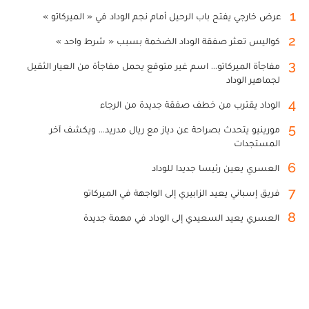
1
عرض خارجي يفتح باب الرحيل أمام نجم الوداد في « الميركاتو »
2
كواليس تعثر صفقة الوداد الضخمة بسبب « شرط واحد »
3
مفاجأة الميركاتو... اسم غير متوقع يحمل مفاجأة من العيار الثقيل
لجماهير الوداد
4
الوداد يقترب من خطف صفقة جديدة من الرجاء
5
مورينيو يتحدث بصراحة عن دياز مع ريال مدريد... ويكشف آخر
المستجدات
6
العسري يعين رئيسا جديدا للوداد
7
فريق إسباني يعيد الزابيري إلى الواجهة في الميركاتو
8
العسري يعيد السعيدي إلى الوداد في مهمة جديدة