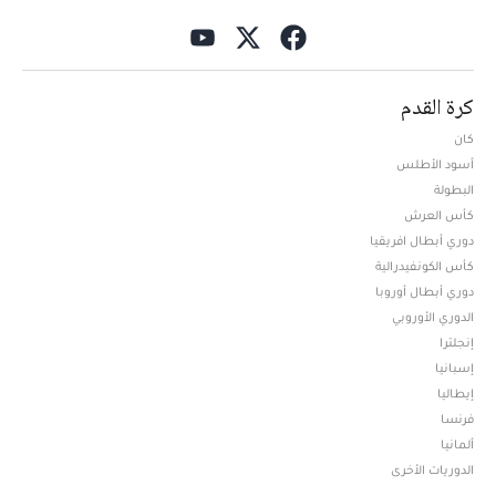
كرة القدم
كان
أسود الأطلس
البطولة
كأس العرش
دوري أبطال افريقيا
كأس الكونفيدرالية
دوري أبطال أوروبا
الدوري الأوروبي
إنجلترا
إسبانيا
إيطاليا
فرنسا
ألمانيا
الدوريات الأخرى