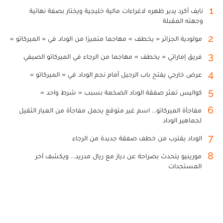
1
نايف أكرد يدير ظهره لاغراءات مالية خليجية ويختار بصفة نهائية
وجهته المقبلة
2
مولودية الجزائر « يخطف » مهاجما متميزا من الوداد في « الميركاتو »
3
فريق إماراتي « يخطف » مهاجما من الرجاء في الميركاتو الصيفي
4
عرض خارجي يفتح باب الرحيل أمام نجم الوداد في « الميركاتو »
5
كواليس تعثر صفقة الوداد الضخمة بسبب « شرط واحد »
6
مفاجأة الميركاتو... اسم غير متوقع يحمل مفاجأة من العيار الثقيل
لجماهير الوداد
7
الوداد يقترب من خطف صفقة جديدة من الرجاء
8
مورينيو يتحدث بصراحة عن دياز مع ريال مدريد... ويكشف آخر
المستجدات