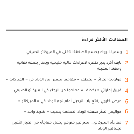
المقالات الأكثر قراءة
1
رسميا..الرجاء يحسم الصفقة الأغلى في الميركاتو الصيفي
2
نايف أكرد يدير ظهره لاغراءات مالية خليجية ويختار بصفة نهائية
وجهته المقبلة
3
مولودية الجزائر « يخطف » مهاجما متميزا من الوداد في « الميركاتو »
4
فريق إماراتي « يخطف » مهاجما من الرجاء في الميركاتو الصيفي
5
عرض خارجي يفتح باب الرحيل أمام نجم الوداد في « الميركاتو »
6
كواليس تعثر صفقة الوداد الضخمة بسبب « شرط واحد »
7
مفاجأة الميركاتو... اسم غير متوقع يحمل مفاجأة من العيار الثقيل
لجماهير الوداد