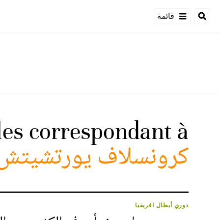
قائمة
cles correspondant à
كرونسلاف يورتشيتش
دوري أبطال افريقيا