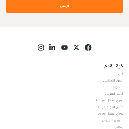
أرسل
ns in new window
كرة القدم
كان
أسود الأطلس
البطولة
كأس العرش
دوري أبطال افريقيا
كأس الكونفيدرالية
دوري أبطال أوروبا
الدوري الأوروبي
إنجلترا