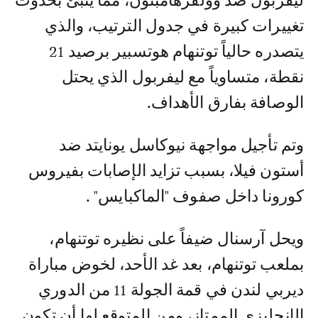
ليفربول ضد وولفرهامبتون، مما ينبئ بحدوث
تغييرات كبيرة في جدول الترتيب، والذي
يتصدره حالياً توتنهام هوتسبير برصيد 21
نقطة، متساوياً مع ليفربول الذي يحتل
الوصافة بفارق الأهداف.
وتم تأجيل مواجهة نيوكاسل يونايتد ضد
أستون فيلا، بسبب تزايد الإصابات بفيروس
كورونا داخل صفوف "الماكبايس" .
ويحل آرسنال ضيفاً على نظيره توتنهام،
بملعب توتنهام، بعد غد الأحد، لخوض مباراة
ديربي لندن في قمة الجولة 11 من الدوري
الإنجليزي الممتاز، ومن المتوقع لها أن تكون