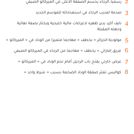
2
رسميا..الرجاء يحسم الصفقة الأغلى في الميركاتو الصيفي
3
صدمة لمدرب الرجاء في استعداداته للموسم الجديد
4
نايف أكرد يدير ظهره لاغراءات مالية خليجية ويختار بصفة نهائية
وجهته المقبلة
5
مولودية الجزائر « يخطف » مهاجما متميزا من الوداد في « الميركاتو »
6
فريق إماراتي « يخطف » مهاجما من الرجاء في الميركاتو الصيفي
7
عرض خارجي يفتح باب الرحيل أمام نجم الوداد في « الميركاتو »
8
كواليس تعثر صفقة الوداد الضخمة بسبب « شرط واحد »