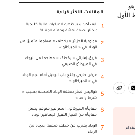
المقالات الأكثر قراءة
ط الأول
نايف أكرد يدير ظهره لاغراءات مالية خليجية
1
ويختار بصفة نهائية وجهته المقبلة
مولودية الجزائر « يخطف » مهاجما متميزا من
2
الوداد في « الميركاتو »
فريق إماراتي « يخطف » مهاجما من الرجاء
3
في الميركاتو الصيفي
عرض خارجي يفتح باب الرحيل أمام نجم الوداد
4
في « الميركاتو »
كواليس تعثر صفقة الوداد الضخمة بسبب «
5
شرط واحد »
مفاجأة الميركاتو... اسم غير متوقع يحمل
6
مفاجأة من العيار الثقيل لجماهير الوداد
الوداد يقترب من خطف صفقة جديدة من
7
تخدام
الرجاء