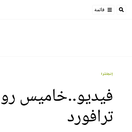
قائمة
إنجلترا
فيديو..خاميس رودر
ترافورد