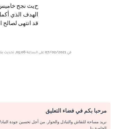
حيث نجح خاميس في تسجيل هدفه فريقه الثاني أمام مانشستر يونايتد، وهو
الهدف الذي أكمل ا
قد انتهى لصالح ال
في 07/02/2021 على الساعة 05:06, تحديث بتاريخ 07/02/2021 على الساعة 05:09
مرحبا بكم في فضاء التعليق
نريد مساحة للنقاش والتبادل والحوار. من أجل تحسين جودة التباد
الخاصة بنا.