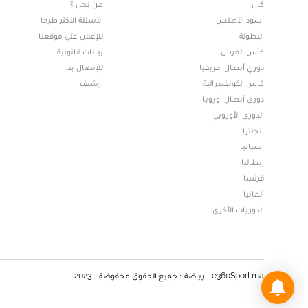
كان
من نحن ؟
أسود الأطلس
الأسئلة الأكثر طرحا
البطولة
للإعلان على موقعنا
كأس العرش
بيانات قانونية
دوري أبطال افريقيا
للإتصال بنا
كأس الكونفيدرالية
أرشيف
دوري أبطال أوروبا
الدوري الأوروبي
إنجلترا
إسبانيا
إيطاليا
فرنسا
ألمانيا
الدوريات الأخرى
Le360Sport.ma رياضة • جميع الحقوق محفوضة - 2023