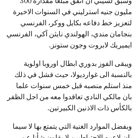
وسبق لسيتي أن انفق مبلغا مقداره 300
مليون جنيه استرليني في السنوات الاخيرة
لتعزيز خط دفاعه بكايل ووكر، الفرنسي
بنجامان مندي، الهولندي نايثن آكي، الفرنسي
ايميريك لابروت وجون ستونز.
ويبقى الفوز بدوري ابطال اوروبا اولوية
بالنسبة الى غوارديولا، حيث فشل في ذلك
منذ استلم منصبه قبل خمس سنوات علما
بان مالكي النادي تعاقدوا معه من اجل الظفر
بالكأس ذات الاذنين الكبيرتين.
وبفضل الموارد الغنية التي يتمتع بها لا سيما
بان لاعبيه الاحتياطيين لا يقلون شأنا عن