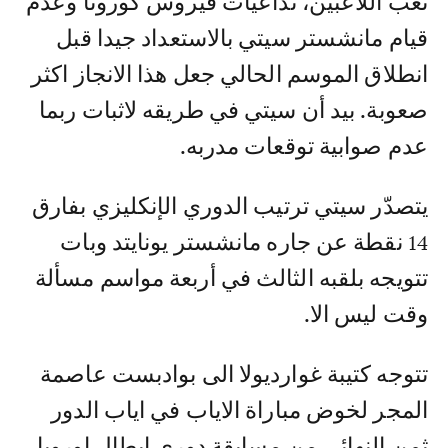
تعب اللاعبين، تداعيات فيروس كورونا وعدم
قيام مانشستر سيتي بالاستعداد جيدا قبل
انطلاق الموسم الحالي جعل هذا الانجاز اكثر
صعوبة. بيد أن سيتي في طريقه لاثبات ربما
عدم صوابية توقعات مدربه.
يتصدّر سيتي ترتيب الدوري الإنكليزي بفارق
14 نقطة عن جاره مانشستر يونايتد وبات
تتويجه بلقبه الثالث في أربعة مواسم مسألة
وقت ليس الا.
تتوجه كتيبة غوارديولا الى بوادبست عاصمة
المجر لخوض مباراة الاياب في اياب الدور
ثمن النهائي من مسابقة دوري ابطال اوروبا