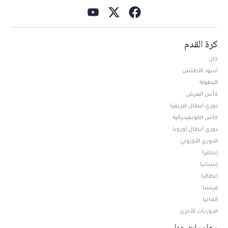
كرة القدم
كان
أسود الأطلس
البطولة
كأس العرش
دوري أبطال افريقيا
كأس الكونفيدرالية
دوري أبطال أوروبا
الدوري الأوروبي
إنجلترا
إسبانيا
إيطاليا
فرنسا
ألمانيا
الدوريات الأخرى
معلومات عنا