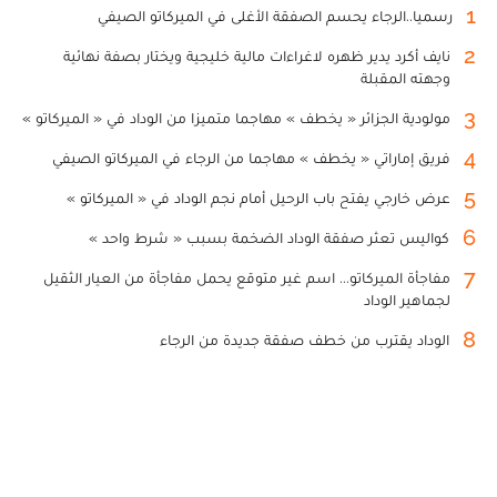
1
رسميا..الرجاء يحسم الصفقة الأغلى في الميركاتو الصيفي
2
نايف أكرد يدير ظهره لاغراءات مالية خليجية ويختار بصفة نهائية
وجهته المقبلة
3
مولودية الجزائر « يخطف » مهاجما متميزا من الوداد في « الميركاتو »
4
فريق إماراتي « يخطف » مهاجما من الرجاء في الميركاتو الصيفي
5
عرض خارجي يفتح باب الرحيل أمام نجم الوداد في « الميركاتو »
6
كواليس تعثر صفقة الوداد الضخمة بسبب « شرط واحد »
7
مفاجأة الميركاتو... اسم غير متوقع يحمل مفاجأة من العيار الثقيل
لجماهير الوداد
8
الوداد يقترب من خطف صفقة جديدة من الرجاء