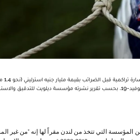
أعلنت أندية الدوري ا
في موسم 2019-2020 الذي تأثر سلباً بتفشي جائحة كوفيد-19، بحسب تقرير نشرته مؤسسة ديلويت للتدقيق 