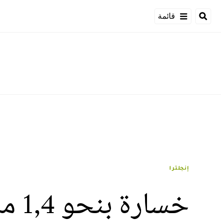
قائمة
إنجلترا
خسا