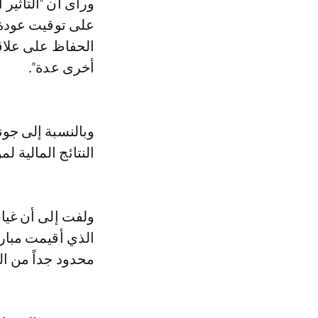
ورأى أن "التأثير
على توقيت عودة 
الحفاظ على علاقا
أخرى عدة".
وبالنسبة إلى جون
النتائج المالية لموسم 2020-21 عندما ت
الذي أقيمت مباري
محدود جداً من ا