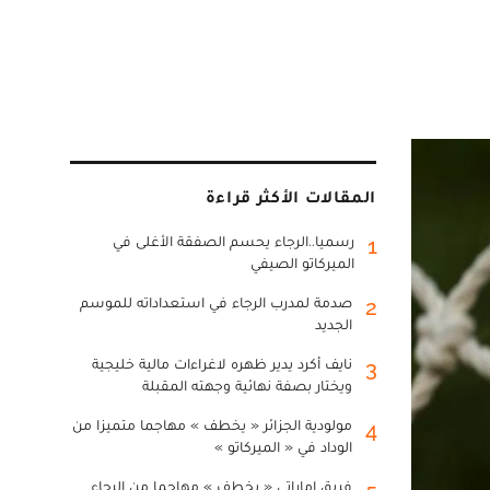
المقالات الأكثر قراءة
رسميا..الرجاء يحسم الصفقة الأغلى في
1
الميركاتو الصيفي
صدمة لمدرب الرجاء في استعداداته للموسم
2
الجديد
نايف أكرد يدير ظهره لاغراءات مالية خليجية
3
ويختار بصفة نهائية وجهته المقبلة
مولودية الجزائر « يخطف » مهاجما متميزا من
4
الوداد في « الميركاتو »
فريق إماراتي « يخطف » مهاجما من الرجاء