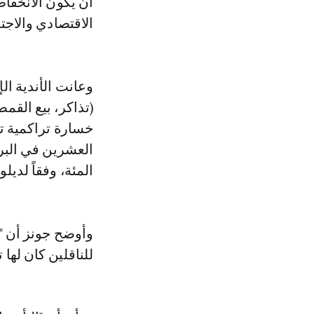
الاقتصادي والاجتم
وعانت الأندية ال
(تذاكر، بيع القم
خسارة تراكمية تق
المئة، وفقاً لديلو
وأوضح جونز أن "
للناقلين كان لها 