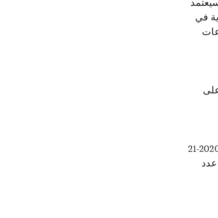
سيعتمد
ية في
عات
على
ولفت إلى أن غياب الجمهور يجب أن "ينعكس على النتائج المالية لموسم 2020-21
عدد