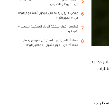
5
في الميركاتو الصيفي
عرض خارجي يفتح باب الرحيل أمام نجم الوداد
6
في « الميركاتو »
كواليس تعثر صفقة الوداد الضخمة بسبب «
7
شرط واحد »
مفاجأة الميركاتو... اسم غير متوقع يحمل
8
مفاجأة من العيار الثقيل لجماهير الوداد
لإنكليزي الممتاز لكرة القدم عن خسارة تراكمية قبل الضرائب بقيمة مليار جنيه استرليني (نحو 1,4 مليار دولار)
والاستشارات