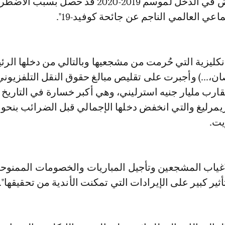
أن يكون الانخفاض في الدخل لموسم 2019-2020 قد حصل بسبب ا
اعي العالمي الناجم عن جائحة كوفيد-19".
إنكليزية التي حُرمت من مشجعيها وبالتالي من دخلها الر
صان،...) وأجبرت على تقليص مبالغ حقوق النقل التلفزيون
ارب مليار جنيه استرليني، وهي أكبر خسارة في التاريخ ل
يت.
غياب المشجعين وتأجيل المباريات والخصومات الممنوح
تأثير كبير على الإيرادات التي تمكنت الأندية من تحقيقها".