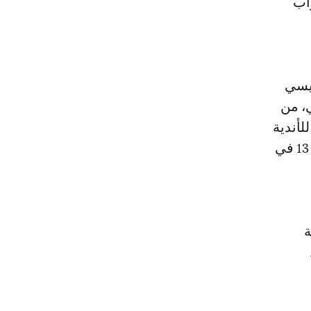
لاضطراب
ئيسي
ي، من
لأندية
العشرين في البريمرليغ والتي انخفض دخلها الإجمالي قبل الضرائب بنحو 13 في
ة