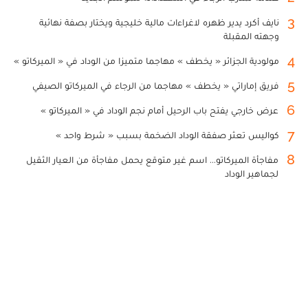
3
نايف أكرد يدير ظهره لاغراءات مالية خليجية ويختار بصفة نهائية
وجهته المقبلة
4
مولودية الجزائر « يخطف » مهاجما متميزا من الوداد في « الميركاتو »
5
فريق إماراتي « يخطف » مهاجما من الرجاء في الميركاتو الصيفي
6
عرض خارجي يفتح باب الرحيل أمام نجم الوداد في « الميركاتو »
7
كواليس تعثر صفقة الوداد الضخمة بسبب « شرط واحد »
8
مفاجأة الميركاتو... اسم غير متوقع يحمل مفاجأة من العيار الثقيل
لجماهير الوداد