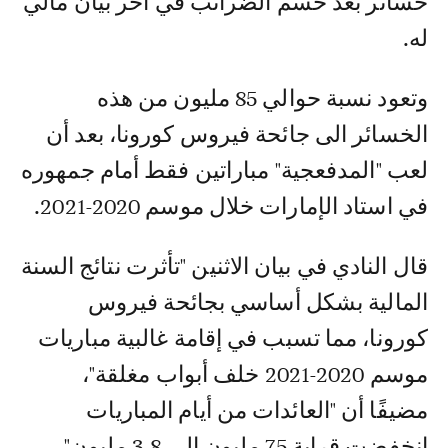
خسائر بعد حسم الضرائب في آخر بيان مالي
له.
وتعود نسبة حوالي 85 مليون من هذه
الخسائر الى جائحة فيروس كورونا، بعد أن
لعب "المدفعجية" مباراتين فقط أمام جمهوره
في استاد الإمارات خلال موسم 2020-2021.
قال النادي في بيان الاثنين "تأثرت نتائج السنة
المالية بشكل أساسي بجائحة فيروس
كورونا، مما تسبب في إقامة غالبية مباريات
موسم 2020-2021 خلف أبواب مغلقة"،
مضيفًا أن "العائدات من أيام المباريات
انخفضت قرابة 75 مليون الى 3.8 مليون".