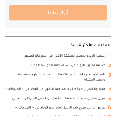
أترك تعليقا
المقالات الأكثر قراءة
1
رسميا..الرجاء يحسم الصفقة الأغلى في الميركاتو الصيفي
2
صدمة لمدرب الرجاء في استعداداته للموسم الجديد
3
نايف أكرد يدير ظهره لاغراءات مالية خليجية ويختار بصفة نهائية
وجهته المقبلة
4
مولودية الجزائر « يخطف » مهاجما متميزا من الوداد في « الميركاتو »
5
فريق إماراتي « يخطف » مهاجما من الرجاء في الميركاتو الصيفي
6
عرض خارجي يفتح باب الرحيل أمام نجم الوداد في « الميركاتو »