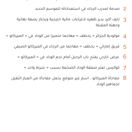
2
صدمة لمدرب الرجاء في استعداداته للموسم الجديد
3
نايف أكرد يدير ظهره لاغراءات مالية خليجية ويختار بصفة نهائية
وجهته المقبلة
4
مولودية الجزائر « يخطف » مهاجما متميزا من الوداد في « الميركاتو »
5
فريق إماراتي « يخطف » مهاجما من الرجاء في الميركاتو الصيفي
6
عرض خارجي يفتح باب الرحيل أمام نجم الوداد في « الميركاتو »
7
كواليس تعثر صفقة الوداد الضخمة بسبب « شرط واحد »
8
مفاجأة الميركاتو... اسم غير متوقع يحمل مفاجأة من العيار الثقيل
لجماهير الوداد